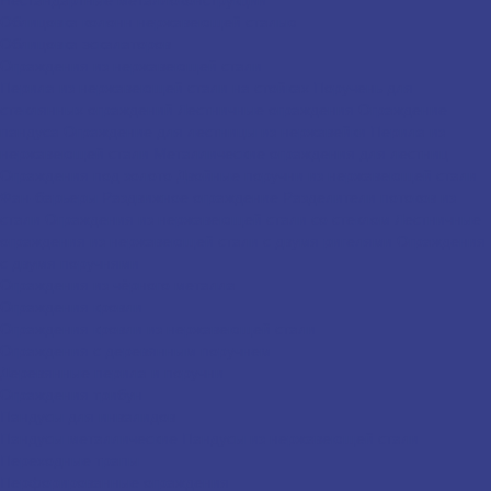
Облицовка колонн нержавеющей сталью
Облицовка эскалаторов
Ограждения из нержавеющей стали
Перила из нержавеющей стали на стойках
Поручень для
стеклянных ограждений
Лестничные ограждения
Ограждение
пандуса
Ограждение для лестницы из нержавейки
Перила из
нержавеющей стали
Металлические ограждения для лестниц
Ограждения под золото
Двойные поручни из нержавеющей стали
Фан-барьеры
Раздвижное ограждение
Разделители потоков из
стали
Ограждения из нержавеющей стали со стеклом
Лестничные
ограждения из нержавеющей стали с двумя ригелями
Ограждения
с двумя поручнями
Ограждения из чёрного металла
Ограждения кровли
Ограждения кровли из нержавеющей стали
Ограждения с деревянным поручнем
Деревянные перила и поручни
Ограждения трибун
Пандусы для инвалидов
Пандусы металлические
Пандусы из нержавеющей стали
Переходные трапы
Перфорированные ограждения