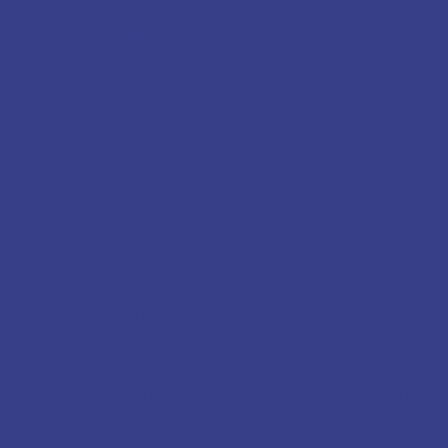
помощи им. Склифосовского
Монтаж металлоконструкций в
корпусах 10 и 11 ММКЦ «Коммунарка»
Метрополитен
Станция метро «Нахимовский проспект»
Станции Московского
метрополитена
Станция метро «Севастопольская»
Научно-культурные комплексы
Высшая школа экономики
Дом русского зарубежья имени
Александра Солженицына
Московский планетарий
Университет
имени Баумана
Декоративная кровля со шпилем
Отели и гостиницы
Отель The Alexander в Ереване
Гостиничный комплекс «Югорская
долина» в городе Ханты-Мансийске
Отель «Ренессанс Москва
Монарх Центр»
Стадионы и спортивные комплексы
Ледовый дворец «Мегаспорт»
Стадион «Открытие арена»
Стадион
«Лужники»
Стадион ЦСКА
Дворец спорта «Динамо» в Крылатском
ТРЦ, офисные и выставочные центры
Административно-гостиничный комплекс «Градекс»
Мерседес-
центр на Ленинградском шоссе
Офис компании YouDo.com
ТЦ
ЦУМ г.Тюмень
ВДНХ
ТЦ в Краснознаменске
ТЦ в Свиблово
ТЦ
элитной сантехники «Белая жемчужина»
ТЦ «Метрополис»
Бизнес-центр «Южный порт»
Лестничные ограждения в ЦУМе, г.