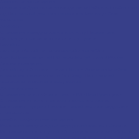
Административные здания
Прокуратура
Административное здание на Рябиновой
Люблинский
суд
Центральный дом предпринимателя
Мосгорсуд
Совет
Федерации
Аэропорты
Ограждения в международном аэропорту Шереметьево
Вентиляционные решётки в аэропорту Пулково
Бассейны
Лестница в бассейн из нержавеющей стали
ФОК в
Краснознаменске
Бассейн из нержавеющей стали в Москве
Детские учреждения
Детский сад в Солнцево
Школа в Митино
Аквапарк «Карибия» –
ограждения производства Ferrum Design
Центр детской
гематологии, онкологии и иммунологии
Жилые комплексы
Ограждения на арт-объекте - мост в ЖК «Парк Румянцево»
Ограждения из чёрного металла в жилых комплексах
Металлоконструкции в Яковлево - жилой комплекс модульного
строительства
Лечебно-профилактические здания
Московский международный медицинский кластер в Сколково
Монтаж металлоконструкций в больнице Коммунарка
Работы на
строящихся корпусах больницы в поселке Коммунарка
НИИ скорой