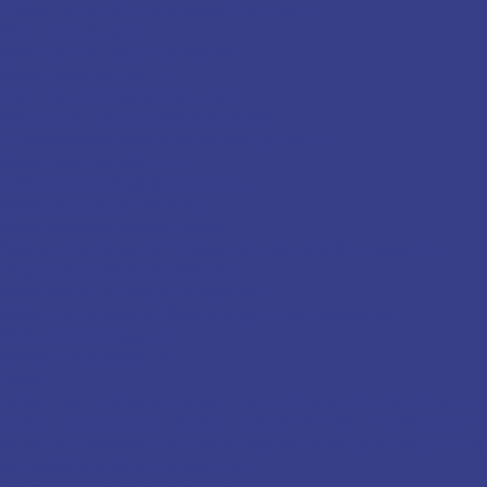
Лифтовые порталы из нержавеющей стали
Маятниковые двери
Маятниковые двери типа Метро
Металлические лестницы
Лестницы из нержавеющей стали
Металлические ограждения балконов
Ограждение балкона из нержавеющей стали
Металлические отбойники
Отбойники из нержавеющей стали
Металлокаркас для веранды
Металлоконструкции для метро
Входная группа метро
Ограждения в метро
Кабины дежурных
Поручни для метро
Гермозатворы
Металлоконструкции для стадионов
Заборы для стадионов
Входные группы для стадионов
Мобильные ограждения
Временные ограждения
Навесы
Навесы над приямками
Навесы над приямками из стекла
Откатные
навесы над приямками
Навесы из нержавеющей стали
Козырьки
из стекла и нержавеющей стали
Стеклянные козырьки
Козырьки из
поликарбоната
Кованые козырьки
Нестандартные металлоконструкции