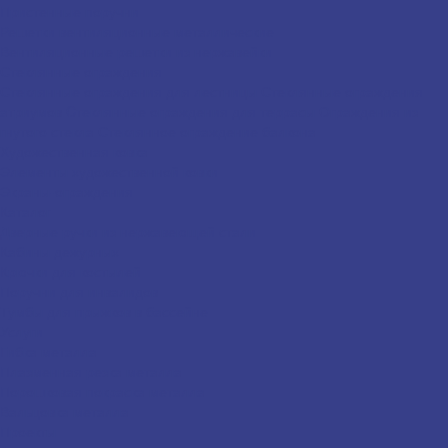
Пристенные поручни
Решетки вентиляционные металлические
Вентиляционные решетки из нержавейки
Стеклянные ограждения
Стеклянные ограждения для лестницы
Стеклянные ограждения
атриумов
Cтеклянные ограждения для террасы
Ограждения из
гнутого стекла
Стеклянное ограждение балкона
Художественная ковка
Элементы художественной ковки
Экраны-ограждения
Каталог
Дверные ручки из нержавеющей стали
Кабины дежурных
Крючки для костылей
Поручни для инвалидов
Тумбы для прыжков в бассейне
Услуги
Гибка металла
Плазменная резка металла
Порошковая покраска металла
Вальцовка металла
Проекты