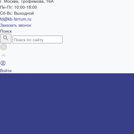
г. Москва, Трофимова, 16А
Пн-Пт: 10:00-18:00
Cб-Вс: Выходной
fd@kb-ferrum.ru
Заказать звонок
Поиск
Войти
Металлоконструкции
Cтеклянные лифтовые шахты
Бассейны из нержавеющей стали
Стартовые тумбы для бассейна
Лестница для бассейна из
нержавейки
Буквы из нержавеющей стали
Декоративные металлоконструкции
Заборы
Металлические заборы
Корзины для кондиционеров