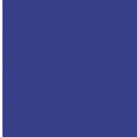
Вентиляционные решетки из нержавейки
Стеклянные ограждения
Стеклянные ограждения для лестницы
Стеклянные огражде
Художественная ковка
Элементы художественной ковки
Экраны-ограждения
Каталог
Дверные ручки из нержавеющей стали
Кабины дежурных
Крючки для костылей
Поручни для инвалидов
Тумбы для прыжков в бассейне
Услуги
Гибка металла
Плазменная резка металла
Порошковая покраска металла
Вальцовка металла
Проекты
Административные здания
Прокуратура
Административное здание на Рябиновой
Люб
Аэропорты
Ограждения в международном аэропорту Шереметьево
Ве
Бассейны
Лестница в бассейн из нержавеющей стали
ФОК в Красноз
Детские учреждения