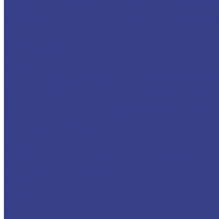
Детский сад в Солнцево
Школа в Митино
Аквапарк «Кариби
Жилые комплексы
Ограждения на арт-объекте - мост в ЖК «Парк Румянцево»
строительства
Лечебно-профилактические здания
Московский международный медицинский кластер в Скол
Коммунарка
НИИ скорой помощи им. Склифосовского
Монт
Метрополитен
Станция метро «Нахимовский проспект»
Станции Московск
Научно-культурные комплексы
Высшая школа экономики
Дом русского зарубежья имени 
Отели и гостиницы
Отель The Alexander в Ереване
Гостиничный комплекс «Юго
Стадионы и спортивные комплексы
Ледовый дворец «Мегаспорт»
Стадион «Открытие арена»
С
ТРЦ, офисные и выставочные центры
Административно-гостиничный комплекс «Градекс»
Мерсед
Свиблово
ТЦ элитной сантехники «Белая жемчужина»
ТЦ «
Частные дома
Наши изделия в частных домах
Компания
Акции
Отзывы
Блог
Контакты