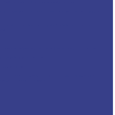
 гематологии, онкологии и иммунологии
конструкции в Яковлево - жилой комплекс модульного
боты на строящихся корпусах больницы в поселке
ка»
ет имени Баумана
Декоративная кровля со шпилем
Москва Монарх Центр»
 Крылатском
com
ТЦ ЦУМ г.Тюмень
ВДНХ
ТЦ в Краснознаменске
ТЦ в
дения в ЦУМе, г. Тюмень