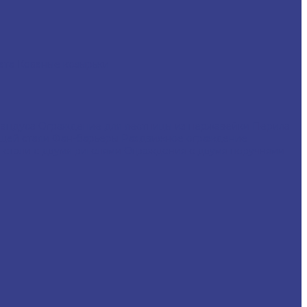
ната
Кованые козырьки
пандуса
Ограждение для лестницы из нержавейки
Перила
щей стали
Фан-барьеры
Раздвижное ограждение
стали с двумя ригелями
Ограждения с двумя поручнями