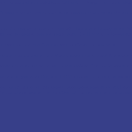
я» – ограждения производства Ferrum Design
Центр детской
Ограждения из чёрного металла в жилых комплексах
Металло
ково
Монтаж металлоконструкций в больнице Коммунарка
Ра
аж металлоконструкций в корпусах 10 и 11 ММКЦ «Коммунар
ого метрополитена
Станция метро «Севастопольская»
Александра Солженицына
Московский планетарий
Университ
рская долина» в городе Ханты-Мансийске
Отель «Ренессанс 
тадион «Лужники»
Стадион ЦСКА
Дворец спорта «Динамо» в
ес-центр на Ленинградском шоссе
Офис компании YouDo.
Метрополис»
Бизнес-центр «Южный порт»
Лестничные ограж