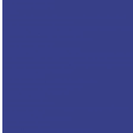
Мобильные ограждения
Временные ограждения
Навесы
Навесы над приямками
Навесы над приямками из стекла
Откатные навесы над приямками
Навесы из нержавеющей стали
Козырьки из стекла и нерж
Нестандартные металлоконструкции
Облицовка колонн нержавеющей сталью
Облицовка эскалаторов
Ограждения из нержавеющей стали
Перила из нержавеющей стали на стойках
Поручень для ст
из нержавеющей стали
Металлические ограждения для ле
Разделители потоков из стали
Ограждения из нержавеющей
Ограждения из чёрного металла
Ограждения кровли
Ограждения кровли из нержавеющей стали
Ограждения с деревянным поручнем
Деревянные перила и поручни
Ограждения трибун
Пандусы для инвалидов
Пандусы металлические
Пандусы из нержавеющей стали
Переходные трапы
Перфорированные ограждения
Пристенные поручни
Решетки вентиляционные металлические