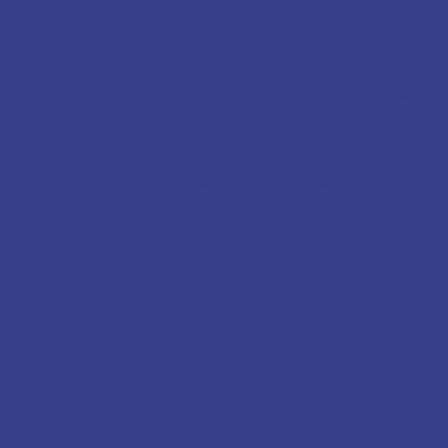
авеющей стали
Стеклянные козырьки
Козырьки из поликарбо
еклянных ограждений
Лестничные ограждения
Ограждение 
стниц
Ограждения под золото
Двойные поручни из нержавею
 стали со стеклом
Лестничные ограждения из нержавеющей 