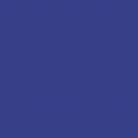
ния атриумов
Cтеклянные ограждения для террасы
Огражден
линский суд
Центральный дом предпринимателя
Мосгорсу
нтиляционные решётки в аэропорту Пулково
наменске
Бассейн из нержавеющей стали в Москве