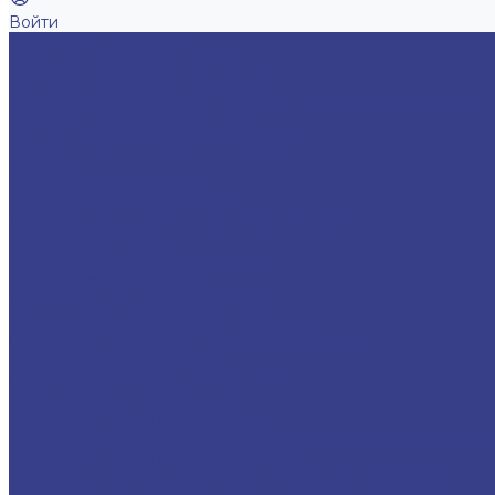
Войти
Металлоконструкции
Cтеклянные лифтовые шахты
Бассейны из нержавеющей стали
Стартовые тумбы для бассейна
Лестница для бассейна из 
Буквы из нержавеющей стали
Декоративные металлоконструкции
Заборы
Металлические заборы
Корзины для кондиционеров
Лифтовые порталы из нержавеющей стали
Маятниковые двери
Маятниковые двери типа Метро
Металлические лестницы
Лестницы из нержавеющей стали
Металлические ограждения балконов
Ограждение балкона из нержавеющей стали
Металлические отбойники
Отбойники из нержавеющей стали
Металлокаркас для веранды
Металлоконструкции для метро
Входная группа метро
Ограждения в метро
Кабины дежур
Металлоконструкции для стадионов
Заборы для стадионов
Входные группы для стадионов