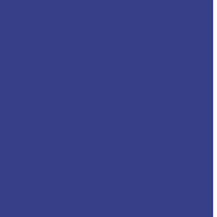
 гематологии, онкологии и иммунологии
конструкции в Яковлево - жилой комплекс модульного
боты на строящихся корпусах больницы в поселке
ка»
ет имени Баумана
Декоративная кровля со шпилем
Москва Монарх Центр»
 Крылатском
com
ТЦ ЦУМ г.Тюмень
ВДНХ
ТЦ в Краснознаменске
ТЦ в
дения в ЦУМе, г. Тюмень