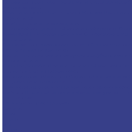
Детский сад в Солнцево
Школа в Митино
Аквапарк «Кариби
Жилые комплексы
Ограждения на арт-объекте - мост в ЖК «Парк Румянцево»
строительства
Лечебно-профилактические здания
Московский международный медицинский кластер в Скол
Коммунарка
НИИ скорой помощи им. Склифосовского
Монт
Метрополитен
Станция метро «Нахимовский проспект»
Станции Московск
Научно-культурные комплексы
Высшая школа экономики
Дом русского зарубежья имени 
Отели и гостиницы
Отель The Alexander в Ереване
Гостиничный комплекс «Юго
Стадионы и спортивные комплексы
Ледовый дворец «Мегаспорт»
Стадион «Открытие арена»
С
ТРЦ, офисные и выставочные центры
Административно-гостиничный комплекс «Градекс»
Мерсед
Свиблово
ТЦ элитной сантехники «Белая жемчужина»
ТЦ «
Частные дома
Наши изделия в частных домах
Компания
Акции
Отзывы
Блог
Контакты