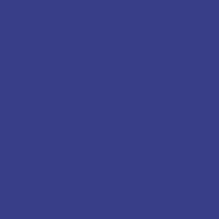
катные навесы над приямками
Навесы из нержавеющей ста
еклянных ограждений
Лестничные ограждения
Ограждение 
стниц
Ограждения под золото
Двойные поручни из нержавею
 стали со стеклом
Лестничные ограждения из нержавеющей 