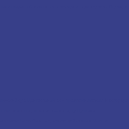
ния атриумов
Cтеклянные ограждения для террасы
Огражден
линский суд
Центральный дом предпринимателя
Мосгорсу
нтиляционные решётки в аэропорту Пулково
наменске
Бассейн из нержавеющей стали в Москве