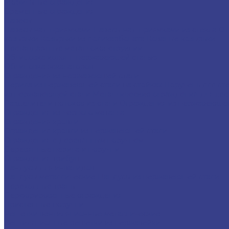
Мобильные ограждения
Временные ограждения
Навесы
Навесы над приямками
Навесы над приямками из стекла
От
козырьки
Козырьки из поликарбоната
Кованые козырьки
Нестандартные металлоконструкции
Облицовка колонн нержавеющей сталью
Облицовка эскалаторов
Ограждения из нержавеющей стали
Перила из нержавеющей стали на стойках
Поручень для ст
из нержавеющей стали
Металлические ограждения для ле
Разделители потоков из стали
Ограждения из нержавеющей
Ограждения из чёрного металла
Ограждения кровли
Ограждения кровли из нержавеющей стали
Ограждения с деревянным поручнем
Деревянные перила и поручни
Ограждения трибун
Пандусы для инвалидов
Пандусы металлические
Пандусы из нержавеющей стали
Переходные трапы
Перфорированные ограждения
Пристенные поручни
Решетки вентиляционные металлические
Вентиляционные решетки из нержавейки