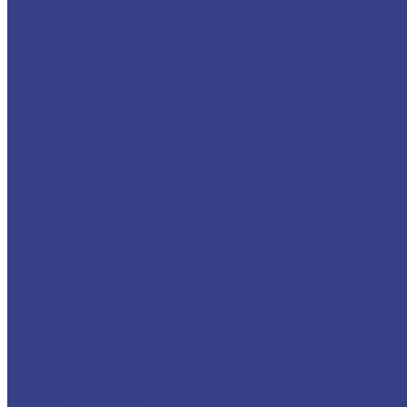
Стеклянные ограждения
Стеклянные ограждения для лестницы
Стеклянные огражде
Стеклянное ограждение балкона
Художественная ковка
Элементы художественной ковки
Экраны-ограждения
Каталог
Дверные ручки из нержавеющей стали
Кабины дежурных
Крючки для костылей
Поручни для инвалидов
Тумбы для прыжков в бассейне
Услуги
Гибка металла
Плазменная резка металла
Порошковая покраска металла
Вальцовка металла
Проекты
Административные здания
Прокуратура
Административное здание на Рябиновой
Люб
Аэропорты
Ограждения в международном аэропорту Шереметьево
Ве
Бассейны
Лестница в бассейн из нержавеющей стали
ФОК в Красноз
Детские учреждения