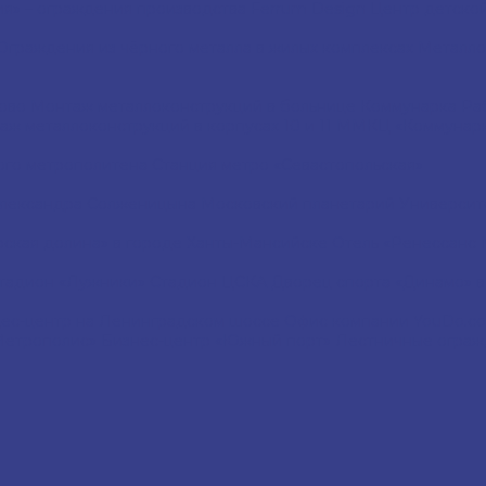
я» – ограждения производства Ferrum Design
Центр детской
Ограждения из чёрного металла в жилых комплексах
Металло
ково
Монтаж металлоконструкций в больнице Коммунарка
Ра
аж металлоконструкций в корпусах 10 и 11 ММКЦ «Коммунар
ого метрополитена
Станция метро «Севастопольская»
Александра Солженицына
Московский планетарий
Университ
рская долина» в городе Ханты-Мансийске
Отель «Ренессанс 
тадион «Лужники»
Стадион ЦСКА
Дворец спорта «Динамо» в
ес-центр на Ленинградском шоссе
Офис компании YouDo.
Метрополис»
Бизнес-центр «Южный порт»
Лестничные ограж