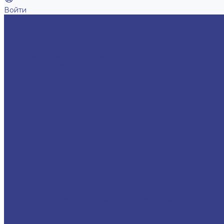
Войти
Металлоконструкции
Cтеклянные лифтовые шахты
Бассейны из нержавеющей стали
Стартовые тумбы для бассейна
Лестница для бассейна из 
Буквы из нержавеющей стали
Декоративные металлоконструкции
Заборы
Металлические заборы
Корзины для кондиционеров
Лифтовые порталы из нержавеющей стали
Маятниковые двери
Маятниковые двери типа Метро
Металлические лестницы
Лестницы из нержавеющей стали
Металлические ограждения балконов
Ограждение балкона из нержавеющей стали
Металлические отбойники
Отбойники из нержавеющей стали
Металлокаркас для веранды
Металлоконструкции для метро
Входная группа метро
Ограждения в метро
Кабины дежур
Металлоконструкции для стадионов
Заборы для стадионов
Входные группы для стадионов