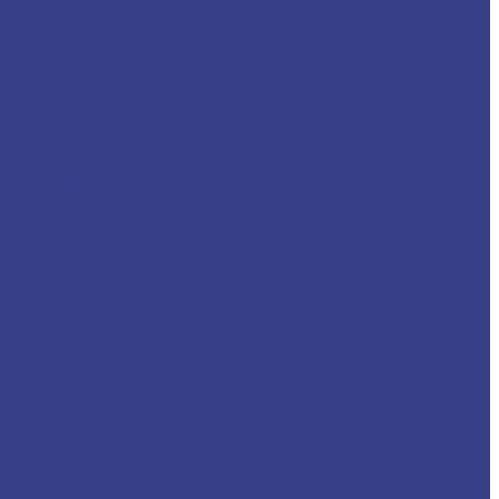
ли
Козырьки из стекла и нержавеющей стали
Стеклянные
пандуса
Ограждение для лестницы из нержавейки
Перила
щей стали
Фан-барьеры
Раздвижное ограждение
стали с двумя ригелями
Ограждения с двумя поручнями