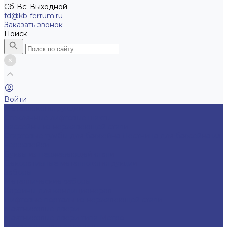
Cб-Вс: Выходной
fd@kb-ferrum.ru
Заказать звонок
Поиск
Войти
Металлоконструкции
Cтеклянные лифтовые шахты
Бассейны из нержавеющей стали
Стартовые тумбы для бассейна
Лестница для бассейна из
нержавейки
Буквы из нержавеющей стали
Декоративные металлоконструкции
Заборы
Металлические заборы
Корзины для кондиционеров
Лифтовые порталы из нержавеющей стали
Маятниковые двери
Маятниковые двери типа Метро
Металлические лестницы