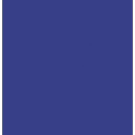
стеклянных ограждений
Лестничные ограждения
Ограждение пандуса
Ограждение для лестницы из
нержавейки
Перила из нержавеющей стали
Металлические ограждения для лестниц
Ограждения под
золото
Двойные поручни из нержавеющей стали
Фан-
барьеры
Раздвижное ограждение
Разделители потоков из
стали
Ограждения из нержавеющей стали со стеклом
Лестничные ограждения из нержавеющей стали с двумя
ригелями
Ограждения с двумя поручнями
Ограждения из чёрного металла
Ограждения кровли
Ограждения кровли из нержавеющей стали
Ограждения с деревянным поручнем
Деревянные перила и поручни
Ограждения трибун
Пандусы для инвалидов
Пандусы металлические
Пандусы из нержавеющей стали
Переходные трапы
Перфорированные ограждения
Пристенные поручни
Решетки вентиляционные металлические
Вентиляционные решетки из нержавейки
Стеклянные ограждения
Стеклянные ограждения для лестницы
Стеклянные
ограждения атриумов
Cтеклянные ограждения для