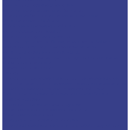
Лестницы из нержавеющей стали
Металлические ограждения балконов
Ограждение балкона из нержавеющей стали
Металлические отбойники
Отбойники из нержавеющей стали
Металлокаркас для веранды
Металлоконструкции для метро
Входная группа метро
Ограждения в метро
Кабины
дежурных
Поручни для метро
Гермозатворы
Металлоконструкции для стадионов
Заборы для стадионов
Входные группы для стадионов
Мобильные ограждения
Временные ограждения
Навесы
Навесы над приямками
Навесы над приямками из стекла
Откатные навесы над приямками
Навесы из нержавеющей
стали
Козырьки из стекла и нержавеющей стали
Стеклянные козырьки
Козырьки из поликарбоната
Кованые козырьки
Нестандартные металлоконструкции
Облицовка колонн нержавеющей сталью
Облицовка эскалаторов
Ограждения из нержавеющей стали
Перила из нержавеющей стали на стойках
Поручень для