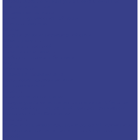
террасы
Ограждения из гнутого стекла
Стеклянное
ограждение балкона
Художественная ковка
Элементы художественной ковки
Экраны-ограждения
Каталог
Дверные ручки из нержавеющей стали
Кабины дежурных
Крючки для костылей
Поручни для инвалидов
Тумбы для прыжков в бассейне
Услуги
Гибка металла
Плазменная резка металла
Порошковая покраска металла
Вальцовка металла
Проекты
Административные здания
Прокуратура
Административное здание на Рябиновой
Люблинский суд
Центральный дом предпринимателя
Мосгорсуд
Совет Федерации
Аэропорты
Ограждения в международном аэропорту Шереметьево
Вентиляционные решётки в аэропорту Пулково
Бассейны