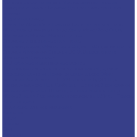
Александра Солженицына
Московский планетарий
Университет имени Баумана
Декоративная кровля со
шпилем
Отели и гостиницы
Отель The Alexander в Ереване
Гостиничный комплекс
«Югорская долина» в городе Ханты-Мансийске
Отель
«Ренессанс Москва Монарх Центр»
Стадионы и спортивные комплексы
Ледовый дворец «Мегаспорт»
Стадион «Открытие арена»
Стадион «Лужники»
Стадион ЦСКА
Дворец спорта
«Динамо» в Крылатском
ТРЦ, офисные и выставочные центры
Административно-гостиничный комплекс «Градекс»
Мерседес-центр на Ленинградском шоссе
Офис
компании YouDo.com
ТЦ ЦУМ г.Тюмень
ВДНХ
ТЦ в
Краснознаменске
ТЦ в Свиблово
ТЦ элитной сантехники
«Белая жемчужина»
ТЦ «Метрополис»
Бизнес-центр
«Южный порт»
Лестничные ограждения в ЦУМе, г. Тюмень
Частные дома
Наши изделия в частных домах
Компания
Акции
Отзывы
Блог
Контакты