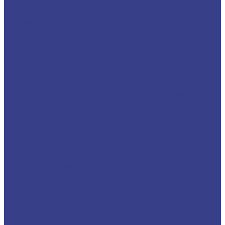
Лестница в бассейн из нержавеющей стали
ФОК в
Краснознаменске
Бассейн из нержавеющей стали в
Москве
Детские учреждения
Детский сад в Солнцево
Школа в Митино
Аквапарк
«Карибия» – ограждения производства Ferrum Design
Центр детской гематологии, онкологии и иммунологии
Жилые комплексы
Ограждения на арт-объекте - мост в ЖК «Парк Румянцево»
Ограждения из чёрного металла в жилых комплексах
Металлоконструкции в Яковлево - жилой комплекс
модульного строительства
Лечебно-профилактические здания
Московский международный медицинский кластер в
Сколково
Монтаж металлоконструкций в больнице
Коммунарка
Работы на строящихся корпусах больницы в
поселке Коммунарка
НИИ скорой помощи им.
Склифосовского
Монтаж металлоконструкций в корпусах
10 и 11 ММКЦ «Коммунарка»
Метрополитен
Станция метро «Нахимовский проспект»
Станции
Московского метрополитена
Станция метро
«Севастопольская»
Научно-культурные комплексы
Высшая школа экономики
Дом русского зарубежья имени