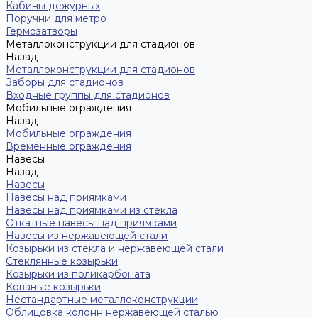
Кабины дежурных
Поручни для метро
Гермозатворы
Металлоконструкции для стадионов
Назад
Металлоконструкции для стадионов
Заборы для стадионов
Входные группы для стадионов
Мобильные ограждения
Назад
Мобильные ограждения
Временные ограждения
Навесы
Назад
Навесы
Навесы над приямками
Навесы над приямками из стекла
Откатные навесы над приямками
Навесы из нержавеющей стали
Козырьки из стекла и нержавеющей стали
Стеклянные козырьки
Козырьки из поликарбоната
Кованые козырьки
Нестандартные металлоконструкции
Облицовка колонн нержавеющей сталью