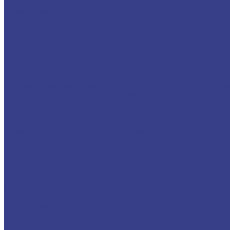
Мобильные ограждения
Временные ограждения
Навесы
Навесы над приямками
Навесы над приямками из стекла
От
козырьки
Козырьки из поликарбоната
Кованые козырьки
Нестандартные металлоконструкции
Облицовка колонн нержавеющей сталью
Облицовка эскалаторов
Ограждения из нержавеющей стали
Перила из нержавеющей стали на стойках
Поручень для ст
из нержавеющей стали
Металлические ограждения для ле
Разделители потоков из стали
Ограждения из нержавеющей
Ограждения из чёрного металла
Ограждения кровли
Ограждения кровли из нержавеющей стали
Ограждения с деревянным поручнем
Деревянные перила и поручни
Ограждения трибун
Пандусы для инвалидов
Пандусы металлические
Пандусы из нержавеющей стали
Переходные трапы
Перфорированные ограждения
Пристенные поручни
Решетки вентиляционные металлические
Вентиляционные решетки из нержавейки