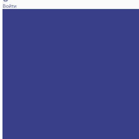
Войти
Металлоконструкции
Cтеклянные лифтовые шахты
Бассейны из нержавеющей стали
Стартовые тумбы для бассейна
Лестница для бассейна из 
Буквы из нержавеющей стали
Декоративные металлоконструкции
Заборы
Металлические заборы
Корзины для кондиционеров
Лифтовые порталы из нержавеющей стали
Маятниковые двери
Маятниковые двери типа Метро
Металлические лестницы
Лестницы из нержавеющей стали
Металлические ограждения балконов
Ограждение балкона из нержавеющей стали
Металлические отбойники
Отбойники из нержавеющей стали
Металлокаркас для веранды
Металлоконструкции для метро
Входная группа метро
Ограждения в метро
Кабины дежур
Металлоконструкции для стадионов
Заборы для стадионов
Входные группы для стадионов