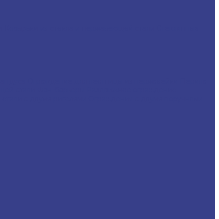
ли
Козырьки из стекла и нержавеющей стали
Стеклянные
пандуса
Ограждение для лестницы из нержавейки
Перила
щей стали
Фан-барьеры
Раздвижное ограждение
стали с двумя ригелями
Ограждения с двумя поручнями