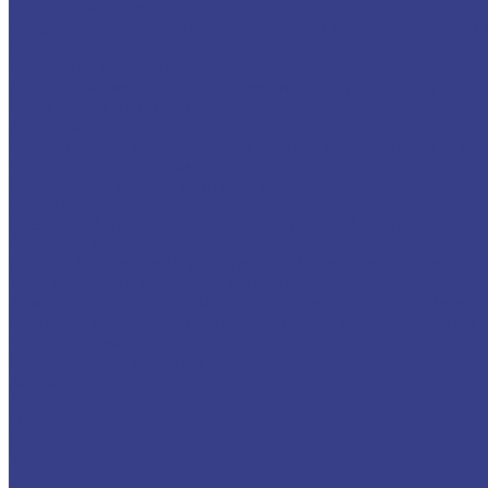
Жилые комплексы
Ограждения на арт-объекте - мост в ЖК «Парк Румянцево»
строительства
Лечебно-профилактические здания
Московский международный медицинский кластер в Скол
Коммунарка
НИИ скорой помощи им. Склифосовского
Монт
Метрополитен
Станция метро «Нахимовский проспект»
Станции Московск
Научно-культурные комплексы
Высшая школа экономики
Дом русского зарубежья имени 
Отели и гостиницы
Отель The Alexander в Ереване
Гостиничный комплекс «Юго
Стадионы и спортивные комплексы
Ледовый дворец «Мегаспорт»
Стадион «Открытие арена»
С
ТРЦ, офисные и выставочные центры
Административно-гостиничный комплекс «Градекс»
Мерсед
Свиблово
ТЦ элитной сантехники «Белая жемчужина»
ТЦ «
Частные дома
Наши изделия в частных домах
Компания
Акции
Отзывы
Блог
Контакты
...