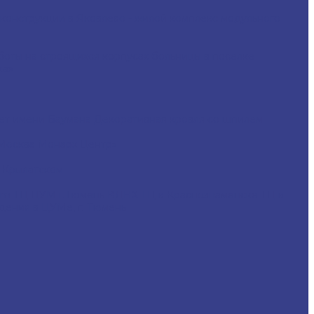
конструкции в Яковлево - жилой комплекс модульного
боты на строящихся корпусах больницы в поселке
ка»
ет имени Баумана
Декоративная кровля со шпилем
Москва Монарх Центр»
 Крылатском
com
ТЦ ЦУМ г.Тюмень
ВДНХ
ТЦ в Краснознаменске
ТЦ в
дения в ЦУМе, г. Тюмень