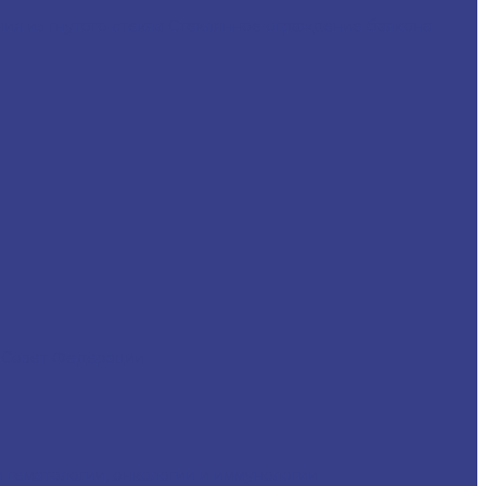
ия из гнутого стекла
Стеклянное ограждение балкона
д
Совет Федерации
 гематологии, онкологии и иммунологии