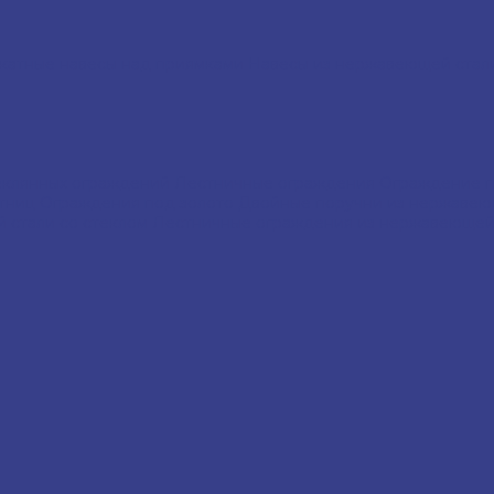
катные навесы над приямками
Навесы из нержавеющей ста
еклянных ограждений
Лестничные ограждения
Ограждение 
стниц
Ограждения под золото
Двойные поручни из нержавею
 стали со стеклом
Лестничные ограждения из нержавеющей 