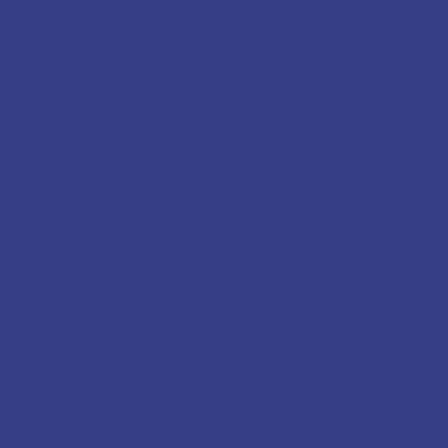
ния атриумов
Cтеклянные ограждения для террасы
Огражден
линский суд
Центральный дом предпринимателя
Мосгорсу
нтиляционные решётки в аэропорту Пулково
наменске
Бассейн из нержавеющей стали в Москве
я» – ограждения производства Ferrum Design
Центр детской