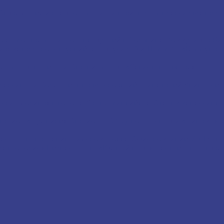
Ограждения из чёрного металла в жилых комплексах
Металло
ково
Монтаж металлоконструкций в больнице Коммунарка
Ра
аж металлоконструкций в корпусах 10 и 11 ММКЦ «Коммунар
ого метрополитена
Станция метро «Севастопольская»
Александра Солженицына
Московский планетарий
Университ
рская долина» в городе Ханты-Мансийске
Отель «Ренессанс 
тадион «Лужники»
Стадион ЦСКА
Дворец спорта «Динамо» в
ес-центр на Ленинградском шоссе
Офис компании YouDo.
Метрополис»
Бизнес-центр «Южный порт»
Лестничные ограж