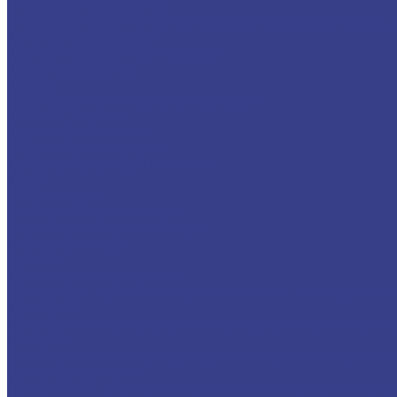
Стеклянные ограждения
Стеклянные ограждения для лестницы
Стеклянные огражде
Художественная ковка
Элементы художественной ковки
Экраны-ограждения
Каталог
Дверные ручки из нержавеющей стали
Кабины дежурных
Крючки для костылей
Поручни для инвалидов
Тумбы для прыжков в бассейне
Услуги
Гибка металла
Плазменная резка металла
Порошковая покраска металла
Вальцовка металла
Проекты
Административные здания
Прокуратура
Административное здание на Рябиновой
Люб
Аэропорты
Ограждения в международном аэропорту Шереметьево
Ве
Бассейны
Лестница в бассейн из нержавеющей стали
ФОК в Красноз
Детские учреждения
Детский сад в Солнцево
Школа в Митино
Аквапарк «Кариби