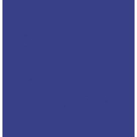
Бассейны
Лестница в бассейн из нержавеющей стали
ФОК в
Краснознаменске
Бассейн из нержавеющей стали в
Москве
Детские учреждения
Детский сад в Солнцево
Школа в Митино
Аквапарк
«Карибия» – ограждения производства Ferrum Design
Центр детской гематологии, онкологии и иммунологии
Жилые комплексы
Ограждения на арт-объекте - мост в ЖК «Парк Румянцево»
Ограждения из чёрного металла в жилых комплексах
Металлоконструкции в Яковлево - жилой комплекс
модульного строительства
Лечебно-профилактические здания
Московский международный медицинский кластер в
Сколково
Монтаж металлоконструкций в больнице
Коммунарка
Работы на строящихся корпусах больницы в
поселке Коммунарка
НИИ скорой помощи им.
Склифосовского
Монтаж металлоконструкций в корпусах
10 и 11 ММКЦ «Коммунарка»
Метрополитен
Станция метро «Нахимовский проспект»
Станции
Московского метрополитена
Станция метро
«Севастопольская»
Научно-культурные комплексы