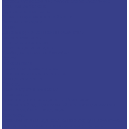
террасы
Ограждения из гнутого стекла
Стеклянное
ограждение балкона
Художественная ковка
Элементы художественной ковки
Экраны-ограждения
Каталог
Дверные ручки из нержавеющей стали
Кабины дежурных
Крючки для костылей
Поручни для инвалидов
Тумбы для прыжков в бассейне
Услуги
Гибка металла
Плазменная резка металла
Порошковая покраска металла
Вальцовка металла
Проекты
Административные здания
Прокуратура
Административное здание на Рябиновой
Люблинский суд
Центральный дом предпринимателя
Мосгорсуд
Совет Федерации
Аэропорты
Ограждения в международном аэропорту Шереметьево
Вентиляционные решётки в аэропорту Пулково