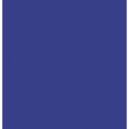
стеклянных ограждений
Лестничные ограждения
Ограждение пандуса
Ограждение для лестницы из
нержавейки
Перила из нержавеющей стали
Металлические ограждения для лестниц
Ограждения под
золото
Двойные поручни из нержавеющей стали
Фан-
барьеры
Раздвижное ограждение
Разделители потоков из
стали
Ограждения из нержавеющей стали со стеклом
Лестничные ограждения из нержавеющей стали с двумя
ригелями
Ограждения с двумя поручнями
Ограждения из чёрного металла
Ограждения кровли
Ограждения кровли из нержавеющей стали
Ограждения с деревянным поручнем
Деревянные перила и поручни
Ограждения трибун
Пандусы для инвалидов
Пандусы металлические
Пандусы из нержавеющей стали
Переходные трапы
Перфорированные ограждения
Пристенные поручни
Решетки вентиляционные металлические
Вентиляционные решетки из нержавейки
Стеклянные ограждения
Стеклянные ограждения для лестницы
Стеклянные
ограждения атриумов
Cтеклянные ограждения для