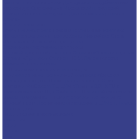
Высшая школа экономики
Дом русского зарубежья имени
Александра Солженицына
Московский планетарий
Университет имени Баумана
Декоративная кровля со
шпилем
Отели и гостиницы
Отель The Alexander в Ереване
Гостиничный комплекс
«Югорская долина» в городе Ханты-Мансийске
Отель
«Ренессанс Москва Монарх Центр»
Стадионы и спортивные комплексы
Ледовый дворец «Мегаспорт»
Стадион «Открытие арена»
Стадион «Лужники»
Стадион ЦСКА
Дворец спорта
«Динамо» в Крылатском
ТРЦ, офисные и выставочные центры
Административно-гостиничный комплекс «Градекс»
Мерседес-центр на Ленинградском шоссе
Офис
компании YouDo.com
ТЦ ЦУМ г.Тюмень
ВДНХ
ТЦ в
Краснознаменске
ТЦ в Свиблово
ТЦ элитной сантехники
«Белая жемчужина»
ТЦ «Метрополис»
Бизнес-центр
«Южный порт»
Лестничные ограждения в ЦУМе, г. Тюмень
Частные дома
Наши изделия в частных домах
Компания
Акции
Отзывы
Блог