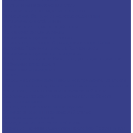
Лестницы из нержавеющей стали
Металлические ограждения балконов
Ограждение балкона из нержавеющей стали
Металлические отбойники
Отбойники из нержавеющей стали
Металлокаркас для веранды
Металлоконструкции для метро
Входная группа метро
Ограждения в метро
Кабины
дежурных
Поручни для метро
Гермозатворы
Металлоконструкции для стадионов
Заборы для стадионов
Входные группы для стадионов
Мобильные ограждения
Временные ограждения
Навесы
Навесы над приямками
Навесы над приямками из стекла
Откатные навесы над приямками
Навесы из нержавеющей
стали
Козырьки из стекла и нержавеющей стали
Стеклянные козырьки
Козырьки из поликарбоната
Кованые козырьки
Нестандартные металлоконструкции
Облицовка колонн нержавеющей сталью
Облицовка эскалаторов
Ограждения из нержавеющей стали
Перила из нержавеющей стали на стойках
Поручень для