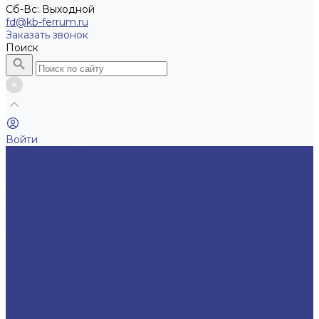
Cб-Вс: Выходной
fd@kb-ferrum.ru
Заказать звонок
Поиск
Войти
Металлоконструкции
Cтеклянные лифтовые шахты
Бассейны из нержавеющей стали
Стартовые тумбы для бассейна
Лестница для бассейна из
нержавейки
Буквы из нержавеющей стали
Декоративные металлоконструкции
Заборы
Металлические заборы
Корзины для кондиционеров
Лифтовые порталы из нержавеющей стали
Маятниковые двери
Маятниковые двери типа Метро
Металлические лестницы