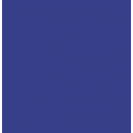
Лестница в бассейн из нержавеющей стали
ФОК в Краснознаменске
Бассейн из нержавеющей стали в
Москве
Детские учреждения
Детский сад в Солнцево
Школа в Митино
Аквапарк
«Карибия» – ограждения производства Ferrum Design
Центр детской гематологии, онкологии и иммунологии
Жилые комплексы
Ограждения на арт-объекте - мост в ЖК «Парк Румянцево»
Ограждения из чёрного металла в жилых комплексах
Металлоконструкции в Яковлево - жилой комплекс
модульного строительства
Лечебно-профилактические здания
Московский международный медицинский кластер в
Сколково
Монтаж металлоконструкций в больнице
Коммунарка
Работы на строящихся корпусах больницы в
поселке Коммунарка
НИИ скорой помощи им.
Склифосовского
Монтаж металлоконструкций в корпусах
10 и 11 ММКЦ «Коммунарка»
Метрополитен
Станция метро «Нахимовский проспект»
Станции
Московского метрополитена
Станция метро
«Севастопольская»
Научно-культурные комплексы
Высшая школа экономики
Дом русского зарубежья имени