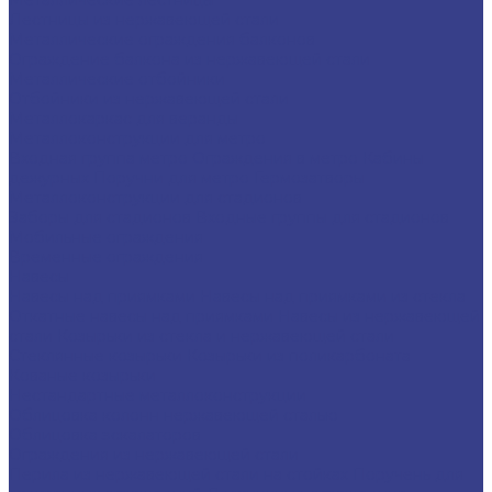
Лестницы из нержавеющей стали
Металлические ограждения балконов
Ограждение балкона из нержавеющей стали
Металлические отбойники
Отбойники из нержавеющей стали
Металлокаркас для веранды
Металлоконструкции для метро
Входная группа метро
Ограждения в метро
Кабины
дежурных
Поручни для метро
Гермозатворы
Металлоконструкции для стадионов
Заборы для стадионов
Входные группы для стадионов
Мобильные ограждения
Временные ограждения
Навесы
Навесы над приямками
Навесы над приямками из стекла
Откатные навесы над приямками
Навесы из нержавеющей
стали
Козырьки из стекла и нержавеющей стали
Стеклянные козырьки
Козырьки из поликарбоната
Кованые козырьки
Нестандартные металлоконструкции
Облицовка колонн нержавеющей сталью
Облицовка эскалаторов
Ограждения из нержавеющей стали
Перила из нержавеющей стали на стойках
Поручень для