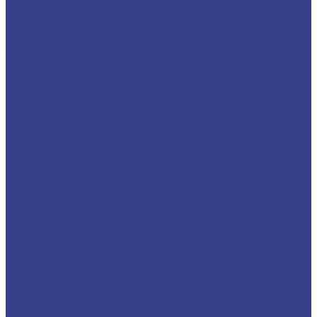
стеклянных ограждений
Лестничные ограждения
Ограждение пандуса
Ограждение для лестницы из
нержавейки
Перила из нержавеющей стали
Металлические ограждения для лестниц
Ограждения под
золото
Двойные поручни из нержавеющей стали
Фан-
барьеры
Раздвижное ограждение
Разделители потоков из
стали
Ограждения из нержавеющей стали со стеклом
Лестничные ограждения из нержавеющей стали с двумя
ригелями
Ограждения с двумя поручнями
Ограждения из чёрного металла
Ограждения кровли
Ограждения кровли из нержавеющей стали
Ограждения с деревянным поручнем
Деревянные перила и поручни
Ограждения трибун
Пандусы для инвалидов
Пандусы металлические
Пандусы из нержавеющей стали
Переходные трапы
Перфорированные ограждения
Пристенные поручни
Решетки вентиляционные металлические
Вентиляционные решетки из нержавейки
Стеклянные ограждения
Стеклянные ограждения для лестницы
Стеклянные
ограждения атриумов
Cтеклянные ограждения для