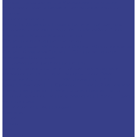
Александра Солженицына
Московский планетарий
Университет имени Баумана
Декоративная кровля со
шпилем
Отели и гостиницы
Отель The Alexander в Ереване
Гостиничный комплекс
«Югорская долина» в городе Ханты-Мансийске
Отель
«Ренессанс Москва Монарх Центр»
Стадионы и спортивные комплексы
Ледовый дворец «Мегаспорт»
Стадион «Открытие арена»
Стадион «Лужники»
Стадион ЦСКА
Дворец спорта
«Динамо» в Крылатском
ТРЦ, офисные и выставочные центры
Административно-гостиничный комплекс «Градекс»
Мерседес-центр на Ленинградском шоссе
Офис
компании YouDo.com
ТЦ ЦУМ г.Тюмень
ВДНХ
ТЦ в
Краснознаменске
ТЦ в Свиблово
ТЦ элитной сантехники
«Белая жемчужина»
ТЦ «Метрополис»
Бизнес-центр
«Южный порт»
Лестничные ограждения в ЦУМе, г. Тюмень
Частные дома
Наши изделия в частных домах
Компания
Акции
Отзывы
Блог
Контакты