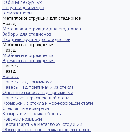
Кабины дежурных
Поручни для метро
Гермозатворы
Металлоконструкции для стадионов
Назад
Металлоконструкции для стадионов
Заборы для стадионов
Входные группы для стадионов
Мобильные ограждения
Назад
Мобильные ограждения
Временные ограждения
Навесы
Назад
Навесы
Навесы над приямками
Навесы над приямками из стекла
Откатные навесы над приямками
Навесы из нержавеющей стали
Козырьки из стекла и нержавеющей стали
Стеклянные козырьки
Козырьки из поликарбоната
Кованые козырьки
Нестандартные металлоконструкции
Облицовка колонн нержавеющей сталью