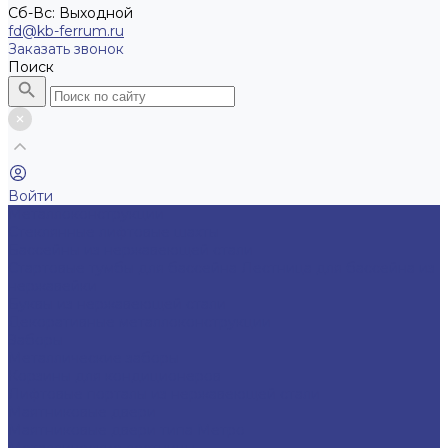
Cб-Вс: Выходной
fd@kb-ferrum.ru
Заказать звонок
Поиск
Войти
Металлоконструкции
Cтеклянные лифтовые шахты
Бассейны из нержавеющей стали
Стартовые тумбы для бассейна
Лестница для бассейна из
нержавейки
Буквы из нержавеющей стали
Декоративные металлоконструкции
Заборы
Металлические заборы
Корзины для кондиционеров
Лифтовые порталы из нержавеющей стали
Маятниковые двери
Маятниковые двери типа Метро
Металлические лестницы