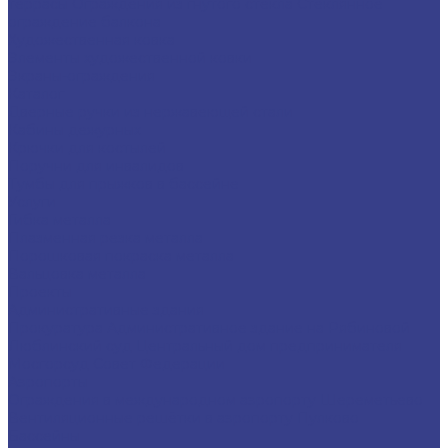
террасы
Ограждения из гнутого стекла
Стеклянное
ограждение балкона
Художественная ковка
Элементы художественной ковки
Экраны-ограждения
Каталог
Дверные ручки из нержавеющей стали
Кабины дежурных
Крючки для костылей
Поручни для инвалидов
Тумбы для прыжков в бассейне
Услуги
Гибка металла
Плазменная резка металла
Порошковая покраска металла
Вальцовка металла
Проекты
Административные здания
Прокуратура
Административное здание на Рябиновой
Люблинский суд
Центральный дом предпринимателя
Мосгорсуд
Совет Федерации
Аэропорты
Ограждения в международном аэропорту Шереметьево
Вентиляционные решётки в аэропорту Пулково
Бассейны