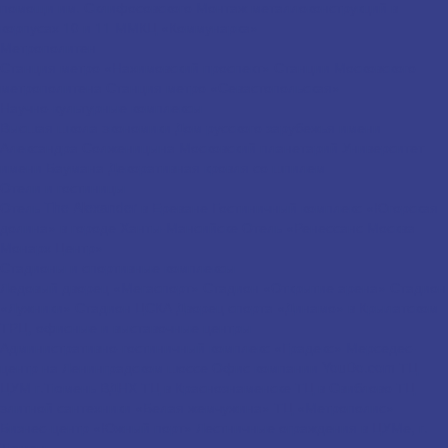
помощи им. Склифосовского
Монтаж металлоконструкций в
корпусах 10 и 11 ММКЦ «Коммунарка»
Метрополитен
Станция метро «Нахимовский проспект»
Станции Московского
метрополитена
Станция метро «Севастопольская»
Научно-культурные комплексы
Высшая школа экономики
Дом русского зарубежья имени
Александра Солженицына
Московский планетарий
Университет
имени Баумана
Декоративная кровля со шпилем
Отели и гостиницы
Отель The Alexander в Ереване
Гостиничный комплекс «Югорская
долина» в городе Ханты-Мансийске
Отель «Ренессанс Москва
Монарх Центр»
Стадионы и спортивные комплексы
Ледовый дворец «Мегаспорт»
Стадион «Открытие арена»
Стадион
«Лужники»
Стадион ЦСКА
Дворец спорта «Динамо» в Крылатском
ТРЦ, офисные и выставочные центры
Административно-гостиничный комплекс «Градекс»
Мерседес-
центр на Ленинградском шоссе
Офис компании YouDo.com
ТЦ
ЦУМ г.Тюмень
ВДНХ
ТЦ в Краснознаменске
ТЦ в Свиблово
ТЦ
элитной сантехники «Белая жемчужина»
ТЦ «Метрополис»
Бизнес-центр «Южный порт»
Лестничные ограждения в ЦУМе, г.
Тюмень