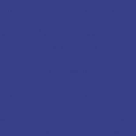
Прокуратура
Административное здание на Рябиновой
Люблинский
суд
Центральный дом предпринимателя
Мосгорсуд
Совет
Федерации
Аэропорты
Ограждения в международном аэропорту Шереметьево
Вентиляционные решётки в аэропорту Пулково
Бассейны
Лестница в бассейн из нержавеющей стали
ФОК в
Краснознаменске
Бассейн из нержавеющей стали в Москве
Детские учреждения
Детский сад в Солнцево
Школа в Митино
Аквапарк «Карибия» –
ограждения производства Ferrum Design
Центр детской
гематологии, онкологии и иммунологии
Жилые комплексы
Ограждения на арт-объекте - мост в ЖК «Парк Румянцево»
Ограждения из чёрного металла в жилых комплексах
Металлоконструкции в Яковлево - жилой комплекс модульного
строительства
Лечебно-профилактические здания
Московский международный медицинский кластер в Сколково
Монтаж металлоконструкций в больнице Коммунарка
Работы на
строящихся корпусах больницы в поселке Коммунарка
НИИ скорой