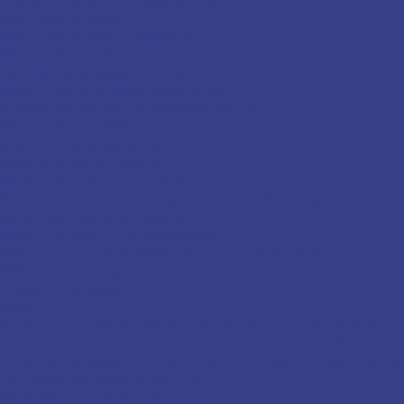
Маятниковые двери
Маятниковые двери типа Метро
Металлические лестницы
Лестницы из нержавеющей стали
Металлические ограждения балконов
Ограждение балкона из нержавеющей стали
Металлические отбойники
Отбойники из нержавеющей стали
Металлокаркас для веранды
Металлоконструкции для метро
Входная группа метро
Ограждения в метро
Кабины дежурных
Поручни для метро
Гермозатворы
Металлоконструкции для стадионов
Заборы для стадионов
Входные группы для стадионов
Мобильные ограждения
Временные ограждения
Навесы
Навесы над приямками
Навесы над приямками из стекла
Откатные
навесы над приямками
Навесы из нержавеющей стали
Козырьки
из стекла и нержавеющей стали
Стеклянные козырьки
Козырьки из
поликарбоната
Кованые козырьки
Нестандартные металлоконструкции