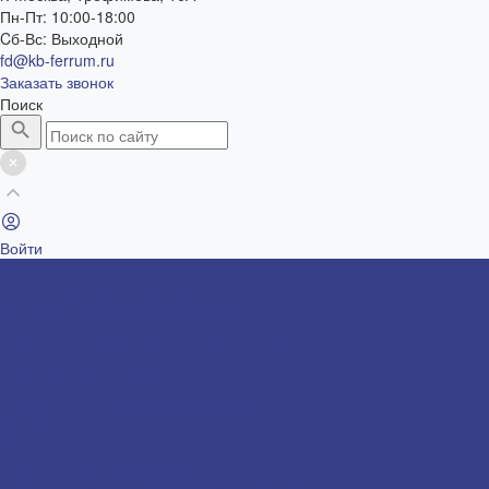
Пн-Пт: 10:00-18:00
Cб-Вс: Выходной
fd@kb-ferrum.ru
Заказать звонок
Поиск
Войти
Металлоконструкции
Cтеклянные лифтовые шахты
Бассейны из нержавеющей стали
Стартовые тумбы для бассейна
Лестница для бассейна из
нержавейки
Буквы из нержавеющей стали
Декоративные металлоконструкции
Заборы
Металлические заборы
Корзины для кондиционеров
Лифтовые порталы из нержавеющей стали