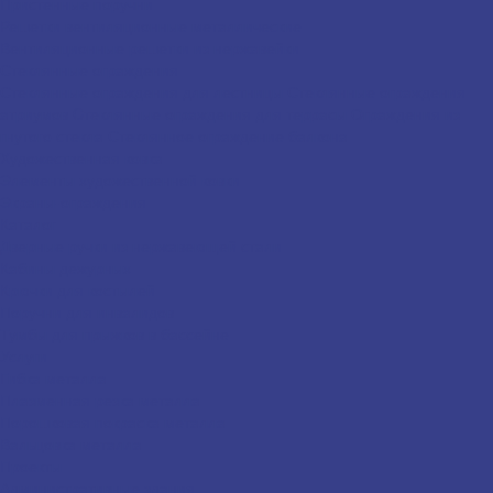
Пристенные поручни
Решетки вентиляционные металлические
Вентиляционные решетки из нержавейки
Стеклянные ограждения
Стеклянные ограждения для лестницы
Стеклянные ограждения
атриумов
Cтеклянные ограждения для террасы
Ограждения из
гнутого стекла
Стеклянное ограждение балкона
Художественная ковка
Элементы художественной ковки
Экраны-ограждения
Каталог
Дверные ручки из нержавеющей стали
Кабины дежурных
Крючки для костылей
Поручни для инвалидов
Тумбы для прыжков в бассейне
Услуги
Гибка металла
Плазменная резка металла
Порошковая покраска металла
Вальцовка металла
Проекты
Административные здания