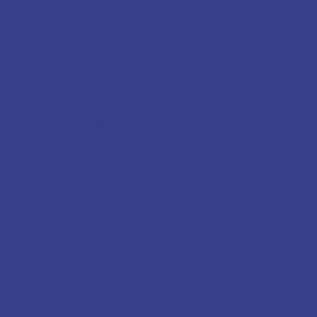
Облицовка колонн нержавеющей сталью
Облицовка эскалаторов
Ограждения из нержавеющей стали
Перила из нержавеющей стали на стойках
Поручень для
стеклянных ограждений
Лестничные ограждения
Ограждение
пандуса
Ограждение для лестницы из нержавейки
Перила из
нержавеющей стали
Металлические ограждения для лестниц
Ограждения под золото
Двойные поручни из нержавеющей стали
Фан-барьеры
Раздвижное ограждение
Разделители потоков из
стали
Ограждения из нержавеющей стали со стеклом
Лестничные
ограждения из нержавеющей стали с двумя ригелями
Ограждения
с двумя поручнями
Ограждения из чёрного металла
Ограждения кровли
Ограждения кровли из нержавеющей стали
Ограждения с деревянным поручнем
Деревянные перила и поручни
Ограждения трибун
Пандусы для инвалидов
Пандусы металлические
Пандусы из нержавеющей стали
Переходные трапы
Перфорированные ограждения