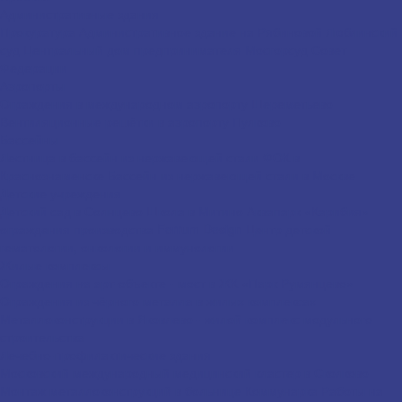
Административные здания
Прокуратура
Административное здание на Рябиновой
Люблинский
суд
Центральный дом предпринимателя
Мосгорсуд
Совет
Федерации
Аэропорты
Ограждения в международном аэропорту Шереметьево
Вентиляционные решётки в аэропорту Пулково
Бассейны
Лестница в бассейн из нержавеющей стали
ФОК в
Краснознаменске
Бассейн из нержавеющей стали в Москве
Детские учреждения
Детский сад в Солнцево
Школа в Митино
Аквапарк «Карибия» –
ограждения производства Ferrum Design
Центр детской
гематологии, онкологии и иммунологии
Жилые комплексы
Ограждения на арт-объекте - мост в ЖК «Парк Румянцево»
Ограждения из чёрного металла в жилых комплексах
Металлоконструкции в Яковлево - жилой комплекс модульного
строительства
Лечебно-профилактические здания
Московский международный медицинский кластер в Сколково
Монтаж металлоконструкций в больнице Коммунарка
Работы на