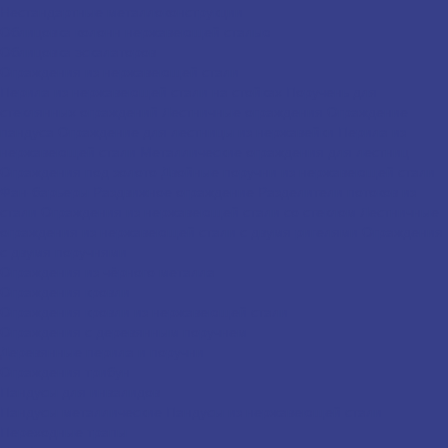
Нестандартные металлоконструкции
Облицовка колонн нержавеющей сталью
Облицовка эскалаторов
Ограждения из нержавеющей стали
Перила из нержавеющей стали на стойках
Поручень для
стеклянных ограждений
Лестничные ограждения
Ограждение
пандуса
Ограждение для лестницы из нержавейки
Перила из
нержавеющей стали
Металлические ограждения для лестниц
Ограждения под золото
Двойные поручни из нержавеющей стали
Фан-барьеры
Раздвижное ограждение
Разделители потоков из
стали
Ограждения из нержавеющей стали со стеклом
Лестничные
ограждения из нержавеющей стали с двумя ригелями
Ограждения
с двумя поручнями
Ограждения из чёрного металла
Ограждения кровли
Ограждения кровли из нержавеющей стали
Ограждения с деревянным поручнем
Деревянные перила и поручни
Ограждения трибун
Пандусы для инвалидов
Пандусы металлические
Пандусы из нержавеющей стали
Переходные трапы