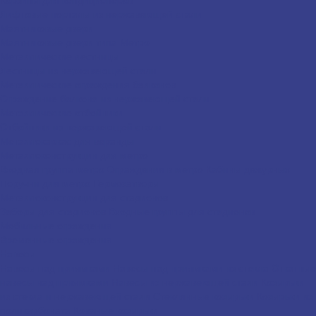
Лифтовые порталы из нержавеющей стали
Маятниковые двери
Маятниковые двери типа Метро
Металлические лестницы
Лестницы из нержавеющей стали
Металлические ограждения балконов
Ограждение балкона из нержавеющей стали
Металлические отбойники
Отбойники из нержавеющей стали
Металлокаркас для веранды
Металлоконструкции для метро
Входная группа метро
Ограждения в метро
Кабины дежурных
Поручни для метро
Гермозатворы
Металлоконструкции для стадионов
Заборы для стадионов
Входные группы для стадионов
Мобильные ограждения
Временные ограждения
Навесы
Навесы над приямками
Навесы над приямками из стекла
Откатные
навесы над приямками
Навесы из нержавеющей стали
Козырьки
из стекла и нержавеющей стали
Стеклянные козырьки
Козырьки из
поликарбоната
Кованые козырьки