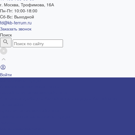
г. Москва, Трофимова, 16А
Пн-Пт: 10:00-18:00
Cб-Вс: Выходной
fd@kb-ferrum.ru
Заказать звонок
Поиск
Войти
Металлоконструкции
Cтеклянные лифтовые шахты
Бассейны из нержавеющей стали
Стартовые тумбы для бассейна
Лестница для бассейна из
нержавейки
Буквы из нержавеющей стали
Декоративные металлоконструкции
Заборы
Металлические заборы
Корзины для кондиционеров