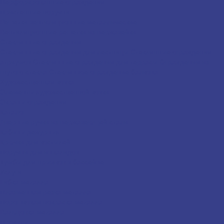
Перфорированные ограждения
Пристенные поручни
Решетки вентиляционные металлические
Вентиляционные решетки из нержавейки
Стеклянные ограждения
Стеклянные ограждения для лестницы
Стеклянные ограждения
атриумов
Cтеклянные ограждения для террасы
Ограждения из
гнутого стекла
Стеклянное ограждение балкона
Художественная ковка
Элементы художественной ковки
Экраны-ограждения
Каталог
Дверные ручки из нержавеющей стали
Кабины дежурных
Крючки для костылей
Поручни для инвалидов
Тумбы для прыжков в бассейне
Услуги
Гибка металла
Плазменная резка металла
Порошковая покраска металла
Вальцовка металла
Проекты