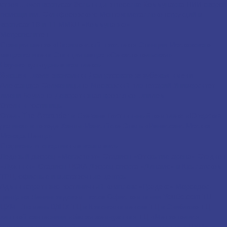
строящихся корпусах больницы в поселке Коммунарка
НИИ скорой
помощи им. Склифосовского
Монтаж металлоконструкций в
корпусах 10 и 11 ММКЦ «Коммунарка»
Метрополитен
Станция метро «Нахимовский проспект»
Станции Московского
метрополитена
Станция метро «Севастопольская»
Научно-культурные комплексы
Высшая школа экономики
Дом русского зарубежья имени
Александра Солженицына
Московский планетарий
Университет
имени Баумана
Декоративная кровля со шпилем
Отели и гостиницы
Отель The Alexander в Ереване
Гостиничный комплекс «Югорская
долина» в городе Ханты-Мансийске
Отель «Ренессанс Москва
Монарх Центр»
Стадионы и спортивные комплексы
Ледовый дворец «Мегаспорт»
Стадион «Открытие арена»
Стадион
«Лужники»
Стадион ЦСКА
Дворец спорта «Динамо» в Крылатском
ТРЦ, офисные и выставочные центры
Административно-гостиничный комплекс «Градекс»
Мерседес-
центр на Ленинградском шоссе
Офис компании YouDo.com
ТЦ
ЦУМ г.Тюмень
ВДНХ
ТЦ в Краснознаменске
ТЦ в Свиблово
ТЦ
элитной сантехники «Белая жемчужина»
ТЦ «Метрополис»
Бизнес-центр «Южный порт»
Лестничные ограждения в ЦУМе, г.