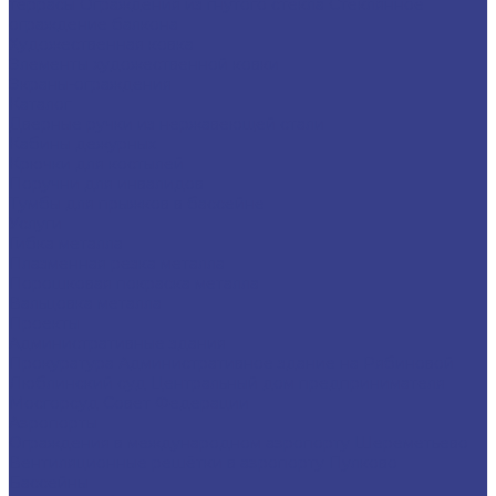
террасы
Ограждения из гнутого стекла
Стеклянное
ограждение балкона
Художественная ковка
Элементы художественной ковки
Экраны-ограждения
Каталог
Дверные ручки из нержавеющей стали
Кабины дежурных
Крючки для костылей
Поручни для инвалидов
Тумбы для прыжков в бассейне
Услуги
Гибка металла
Плазменная резка металла
Порошковая покраска металла
Вальцовка металла
Проекты
Административные здания
Прокуратура
Административное здание на Рябиновой
Люблинский суд
Центральный дом предпринимателя
Мосгорсуд
Совет Федерации
Аэропорты
Ограждения в международном аэропорту Шереметьево
Вентиляционные решётки в аэропорту Пулково
Бассейны