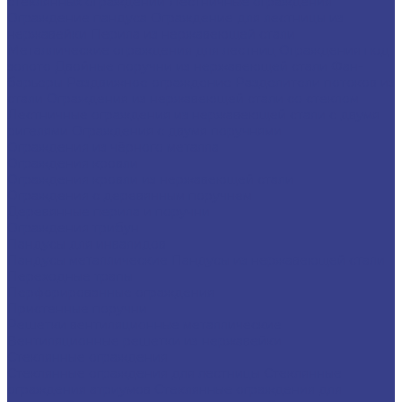
стеклянных ограждений
Лестничные ограждения
Ограждение пандуса
Ограждение для лестницы из
нержавейки
Перила из нержавеющей стали
Металлические ограждения для лестниц
Ограждения под
золото
Двойные поручни из нержавеющей стали
Фан-
барьеры
Раздвижное ограждение
Разделители потоков из
стали
Ограждения из нержавеющей стали со стеклом
Лестничные ограждения из нержавеющей стали с двумя
ригелями
Ограждения с двумя поручнями
Ограждения из чёрного металла
Ограждения кровли
Ограждения кровли из нержавеющей стали
Ограждения с деревянным поручнем
Деревянные перила и поручни
Ограждения трибун
Пандусы для инвалидов
Пандусы металлические
Пандусы из нержавеющей стали
Переходные трапы
Перфорированные ограждения
Пристенные поручни
Решетки вентиляционные металлические
Вентиляционные решетки из нержавейки
Стеклянные ограждения
Стеклянные ограждения для лестницы
Стеклянные
ограждения атриумов
Cтеклянные ограждения для