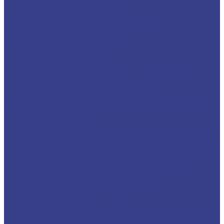
Лестницы из нержавеющей стали
Металлические ограждения балконов
Ограждение балкона из нержавеющей стали
Металлические отбойники
Отбойники из нержавеющей стали
Металлокаркас для веранды
Металлоконструкции для метро
Входная группа метро
Ограждения в метро
Кабины
дежурных
Поручни для метро
Гермозатворы
Металлоконструкции для стадионов
Заборы для стадионов
Входные группы для стадионов
Мобильные ограждения
Временные ограждения
Навесы
Навесы над приямками
Навесы над приямками из стекла
Откатные навесы над приямками
Навесы из нержавеющей
стали
Козырьки из стекла и нержавеющей стали
Стеклянные козырьки
Козырьки из поликарбоната
Кованые козырьки
Нестандартные металлоконструкции
Облицовка колонн нержавеющей сталью
Облицовка эскалаторов
Ограждения из нержавеющей стали
Перила из нержавеющей стали на стойках
Поручень для