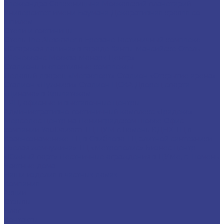
Александра Солженицына
Московский планетарий
Университет имени Баумана
Декоративная кровля со
шпилем
Отели и гостиницы
Отель The Alexander в Ереване
Гостиничный комплекс
«Югорская долина» в городе Ханты-Мансийске
Отель
«Ренессанс Москва Монарх Центр»
Стадионы и спортивные комплексы
Ледовый дворец «Мегаспорт»
Стадион «Открытие арена»
Стадион «Лужники»
Стадион ЦСКА
Дворец спорта
«Динамо» в Крылатском
ТРЦ, офисные и выставочные центры
Административно-гостиничный комплекс «Градекс»
Мерседес-центр на Ленинградском шоссе
Офис
компании YouDo.com
ТЦ ЦУМ г.Тюмень
ВДНХ
ТЦ в
Краснознаменске
ТЦ в Свиблово
ТЦ элитной сантехники
«Белая жемчужина»
ТЦ «Метрополис»
Бизнес-центр
«Южный порт»
Лестничные ограждения в ЦУМе, г. Тюмень
Частные дома
Наши изделия в частных домах
Компания
Акции
Отзывы
Блог
Контакты