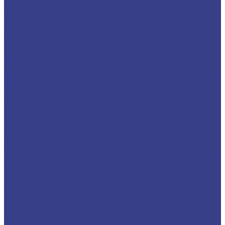
Лестница в бассейн из нержавеющей стали
ФОК в
Краснознаменске
Бассейн из нержавеющей стали в
Москве
Детские учреждения
Детский сад в Солнцево
Школа в Митино
Аквапарк
«Карибия» – ограждения производства Ferrum Design
Центр детской гематологии, онкологии и иммунологии
Жилые комплексы
Ограждения на арт-объекте - мост в ЖК «Парк Румянцево»
Ограждения из чёрного металла в жилых комплексах
Металлоконструкции в Яковлево - жилой комплекс
модульного строительства
Лечебно-профилактические здания
Московский международный медицинский кластер в
Сколково
Монтаж металлоконструкций в больнице
Коммунарка
Работы на строящихся корпусах больницы в
поселке Коммунарка
НИИ скорой помощи им.
Склифосовского
Монтаж металлоконструкций в корпусах
10 и 11 ММКЦ «Коммунарка»
Метрополитен
Станция метро «Нахимовский проспект»
Станции
Московского метрополитена
Станция метро
«Севастопольская»
Научно-культурные комплексы
Высшая школа экономики
Дом русского зарубежья имени