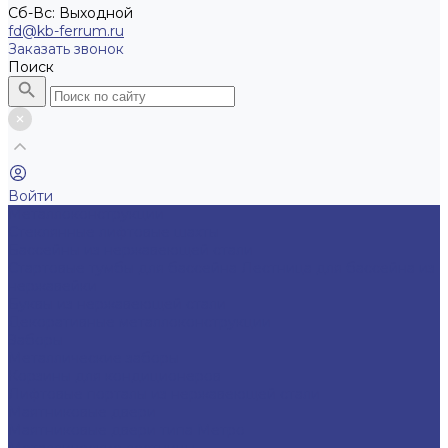
Cб-Вс: Выходной
fd@kb-ferrum.ru
Заказать звонок
Поиск
Войти
Металлоконструкции
Cтеклянные лифтовые шахты
Бассейны из нержавеющей стали
Стартовые тумбы для бассейна
Лестница для бассейна из
нержавейки
Буквы из нержавеющей стали
Декоративные металлоконструкции
Заборы
Металлические заборы
Корзины для кондиционеров
Лифтовые порталы из нержавеющей стали
Маятниковые двери
Маятниковые двери типа Метро
Металлические лестницы