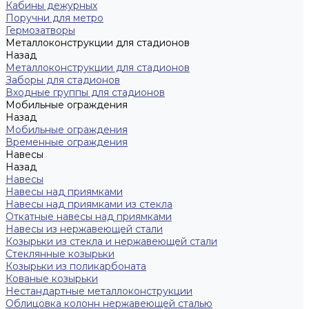
Кабины дежурных
Поручни для метро
Гермозатворы
Металлоконструкции для стадионов
Назад
Металлоконструкции для стадионов
Заборы для стадионов
Входные группы для стадионов
Мобильные ограждения
Назад
Мобильные ограждения
Временные ограждения
Навесы
Назад
Навесы
Навесы над приямками
Навесы над приямками из стекла
Откатные навесы над приямками
Навесы из нержавеющей стали
Козырьки из стекла и нержавеющей стали
Стеклянные козырьки
Козырьки из поликарбоната
Кованые козырьки
Нестандартные металлоконструкции
Облицовка колонн нержавеющей сталью