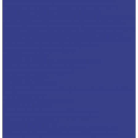
стеклянных ограждений
Лестничные ограждения
Ограждение пандуса
Ограждение для лестницы из
нержавейки
Перила из нержавеющей стали
Металлические ограждения для лестниц
Ограждения под
золото
Двойные поручни из нержавеющей стали
Фан-
барьеры
Раздвижное ограждение
Разделители потоков из
стали
Ограждения из нержавеющей стали со стеклом
Лестничные ограждения из нержавеющей стали с двумя
ригелями
Ограждения с двумя поручнями
Ограждения из чёрного металла
Ограждения кровли
Ограждения кровли из нержавеющей стали
Ограждения с деревянным поручнем
Деревянные перила и поручни
Ограждения трибун
Пандусы для инвалидов
Пандусы металлические
Пандусы из нержавеющей стали
Переходные трапы
Перфорированные ограждения
Пристенные поручни
Решетки вентиляционные металлические
Вентиляционные решетки из нержавейки
Стеклянные ограждения
Стеклянные ограждения для лестницы
Стеклянные
ограждения атриумов
Cтеклянные ограждения для