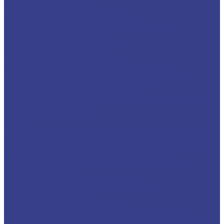
Лестницы из нержавеющей стали
Металлические ограждения балконов
Ограждение балкона из нержавеющей стали
Металлические отбойники
Отбойники из нержавеющей стали
Металлокаркас для веранды
Металлоконструкции для метро
Входная группа метро
Ограждения в метро
Кабины
дежурных
Поручни для метро
Гермозатворы
Металлоконструкции для стадионов
Заборы для стадионов
Входные группы для стадионов
Мобильные ограждения
Временные ограждения
Навесы
Навесы над приямками
Навесы над приямками из стекла
Откатные навесы над приямками
Навесы из нержавеющей
стали
Козырьки из стекла и нержавеющей стали
Стеклянные козырьки
Козырьки из поликарбоната
Кованые козырьки
Нестандартные металлоконструкции
Облицовка колонн нержавеющей сталью
Облицовка эскалаторов
Ограждения из нержавеющей стали
Перила из нержавеющей стали на стойках
Поручень для