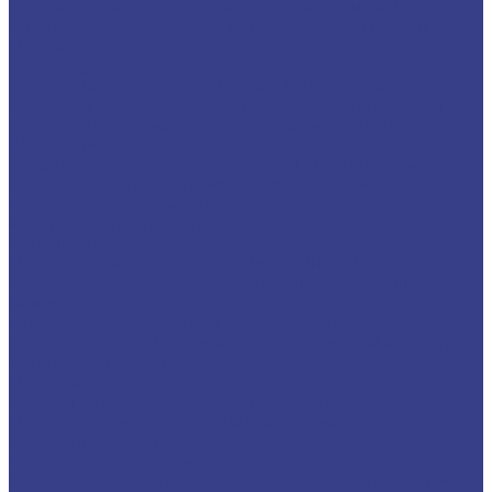
Лестница в бассейн из нержавеющей стали
ФОК в
Краснознаменске
Бассейн из нержавеющей стали в
Москве
Детские учреждения
Детский сад в Солнцево
Школа в Митино
Аквапарк
«Карибия» – ограждения производства Ferrum Design
Центр детской гематологии, онкологии и иммунологии
Жилые комплексы
Ограждения на арт-объекте - мост в ЖК «Парк Румянцево»
Ограждения из чёрного металла в жилых комплексах
Металлоконструкции в Яковлево - жилой комплекс
модульного строительства
Лечебно-профилактические здания
Московский международный медицинский кластер в
Сколково
Монтаж металлоконструкций в больнице
Коммунарка
Работы на строящихся корпусах больницы в
поселке Коммунарка
НИИ скорой помощи им.
Склифосовского
Монтаж металлоконструкций в корпусах
10 и 11 ММКЦ «Коммунарка»
Метрополитен
Станция метро «Нахимовский проспект»
Станции
Московского метрополитена
Станция метро
«Севастопольская»
Научно-культурные комплексы
Высшая школа экономики
Дом русского зарубежья имени