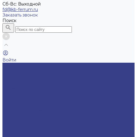
Cб-Вс: Выходной
fd@kb-ferrum.ru
Заказать звонок
Поиск
Войти
Металлоконструкции
Cтеклянные лифтовые шахты
Бассейны из нержавеющей стали
Стартовые тумбы для бассейна
Лестница для бассейна из
нержавейки
Буквы из нержавеющей стали
Декоративные металлоконструкции
Заборы
Металлические заборы
Корзины для кондиционеров
Лифтовые порталы из нержавеющей стали
Маятниковые двери
Маятниковые двери типа Метро
Металлические лестницы