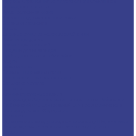
террасы
Ограждения из гнутого стекла
Стеклянное
ограждение балкона
Художественная ковка
Элементы художественной ковки
Экраны-ограждения
Каталог
Дверные ручки из нержавеющей стали
Кабины дежурных
Крючки для костылей
Поручни для инвалидов
Тумбы для прыжков в бассейне
Услуги
Гибка металла
Плазменная резка металла
Порошковая покраска металла
Вальцовка металла
Проекты
Административные здания
Прокуратура
Административное здание на Рябиновой
Люблинский суд
Центральный дом предпринимателя
Мосгорсуд
Совет Федерации
Аэропорты
Ограждения в международном аэропорту Шереметьево
Вентиляционные решётки в аэропорту Пулково
Бассейны