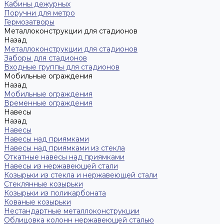
Кабины дежурных
Поручни для метро
Гермозатворы
Металлоконструкции для стадионов
Назад
Металлоконструкции для стадионов
Заборы для стадионов
Входные группы для стадионов
Мобильные ограждения
Назад
Мобильные ограждения
Временные ограждения
Навесы
Назад
Навесы
Навесы над приямками
Навесы над приямками из стекла
Откатные навесы над приямками
Навесы из нержавеющей стали
Козырьки из стекла и нержавеющей стали
Стеклянные козырьки
Козырьки из поликарбоната
Кованые козырьки
Нестандартные металлоконструкции
Облицовка колонн нержавеющей сталью