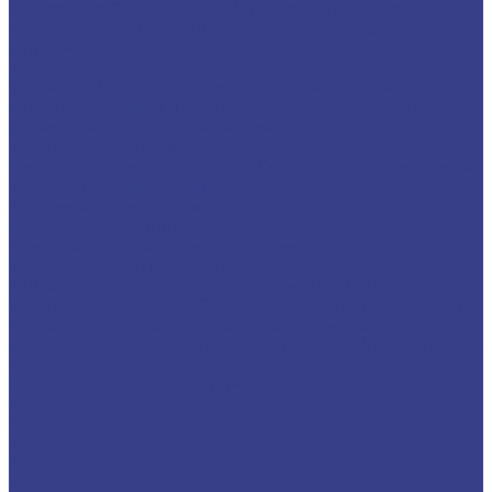
Александра Солженицына
Московский планетарий
Университет имени Баумана
Декоративная кровля со
шпилем
Отели и гостиницы
Отель The Alexander в Ереване
Гостиничный комплекс
«Югорская долина» в городе Ханты-Мансийске
Отель
«Ренессанс Москва Монарх Центр»
Стадионы и спортивные комплексы
Ледовый дворец «Мегаспорт»
Стадион «Открытие арена»
Стадион «Лужники»
Стадион ЦСКА
Дворец спорта
«Динамо» в Крылатском
ТРЦ, офисные и выставочные центры
Административно-гостиничный комплекс «Градекс»
Мерседес-центр на Ленинградском шоссе
Офис
компании YouDo.com
ТЦ ЦУМ г.Тюмень
ВДНХ
ТЦ в
Краснознаменске
ТЦ в Свиблово
ТЦ элитной сантехники
«Белая жемчужина»
ТЦ «Метрополис»
Бизнес-центр
«Южный порт»
Лестничные ограждения в ЦУМе, г. Тюмень
Частные дома
Наши изделия в частных домах
Компания
Акции
Отзывы
Блог
Контакты