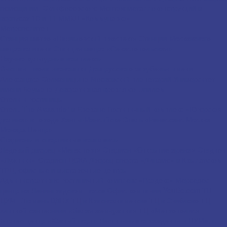
помощи им. Склифосовского
Монтаж металлоконструкций в
корпусах 10 и 11 ММКЦ «Коммунарка»
Метрополитен
Станция метро «Нахимовский проспект»
Станции Московского
метрополитена
Станция метро «Севастопольская»
Научно-культурные комплексы
Высшая школа экономики
Дом русского зарубежья имени
Александра Солженицына
Московский планетарий
Университет
имени Баумана
Декоративная кровля со шпилем
Отели и гостиницы
Отель The Alexander в Ереване
Гостиничный комплекс «Югорская
долина» в городе Ханты-Мансийске
Отель «Ренессанс Москва
Монарх Центр»
Стадионы и спортивные комплексы
Ледовый дворец «Мегаспорт»
Стадион «Открытие арена»
Стадион
«Лужники»
Стадион ЦСКА
Дворец спорта «Динамо» в Крылатском
ТРЦ, офисные и выставочные центры
Административно-гостиничный комплекс «Градекс»
Мерседес-
центр на Ленинградском шоссе
Офис компании YouDo.com
ТЦ
ЦУМ г.Тюмень
ВДНХ
ТЦ в Краснознаменске
ТЦ в Свиблово
ТЦ
элитной сантехники «Белая жемчужина»
ТЦ «Метрополис»
Бизнес-центр «Южный порт»
Лестничные ограждения в ЦУМе, г.