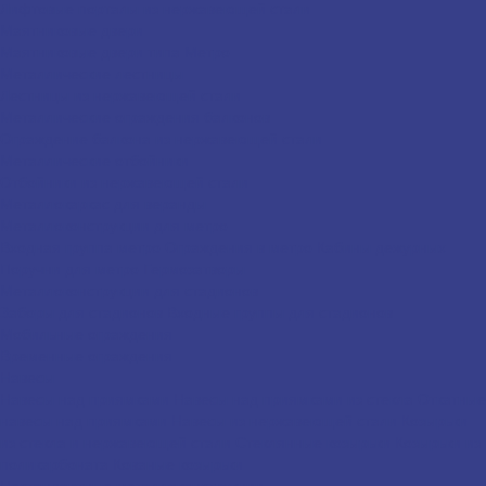
Лифтовые порталы из нержавеющей стали
Маятниковые двери
Маятниковые двери типа Метро
Металлические лестницы
Лестницы из нержавеющей стали
Металлические ограждения балконов
Ограждение балкона из нержавеющей стали
Металлические отбойники
Отбойники из нержавеющей стали
Металлокаркас для веранды
Металлоконструкции для метро
Входная группа метро
Ограждения в метро
Кабины дежурных
Поручни для метро
Гермозатворы
Металлоконструкции для стадионов
Заборы для стадионов
Входные группы для стадионов
Мобильные ограждения
Временные ограждения
Навесы
Навесы над приямками
Навесы над приямками из стекла
Откатные
навесы над приямками
Навесы из нержавеющей стали
Козырьки
из стекла и нержавеющей стали
Стеклянные козырьки
Козырьки из
поликарбоната
Кованые козырьки
Нестандартные металлоконструкции