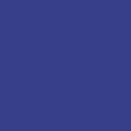
Пристенные поручни
Решетки вентиляционные металлические
Вентиляционные решетки из нержавейки
Стеклянные ограждения
Стеклянные ограждения для лестницы
Стеклянные ограждения
атриумов
Cтеклянные ограждения для террасы
Ограждения из
гнутого стекла
Стеклянное ограждение балкона
Художественная ковка
Элементы художественной ковки
Экраны-ограждения
Каталог
Дверные ручки из нержавеющей стали
Кабины дежурных
Крючки для костылей
Поручни для инвалидов
Тумбы для прыжков в бассейне
Услуги
Гибка металла
Плазменная резка металла
Порошковая покраска металла
Вальцовка металла
Проекты