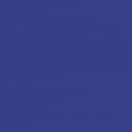
Облицовка колонн нержавеющей сталью
Облицовка эскалаторов
Ограждения из нержавеющей стали
Перила из нержавеющей стали на стойках
Поручень для
стеклянных ограждений
Лестничные ограждения
Ограждение
пандуса
Ограждение для лестницы из нержавейки
Перила из
нержавеющей стали
Металлические ограждения для лестниц
Ограждения под золото
Двойные поручни из нержавеющей стали
Фан-барьеры
Раздвижное ограждение
Разделители потоков из
стали
Ограждения из нержавеющей стали со стеклом
Лестничные
ограждения из нержавеющей стали с двумя ригелями
Ограждения
с двумя поручнями
Ограждения из чёрного металла
Ограждения кровли
Ограждения кровли из нержавеющей стали
Ограждения с деревянным поручнем
Деревянные перила и поручни
Ограждения трибун
Пандусы для инвалидов
Пандусы металлические
Пандусы из нержавеющей стали
Переходные трапы
Перфорированные ограждения