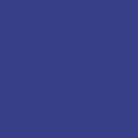
Административные здания
Прокуратура
Административное здание на Рябиновой
Люблинский
суд
Центральный дом предпринимателя
Мосгорсуд
Совет
Федерации
Аэропорты
Ограждения в международном аэропорту Шереметьево
Вентиляционные решётки в аэропорту Пулково
Бассейны
Лестница в бассейн из нержавеющей стали
ФОК в
Краснознаменске
Бассейн из нержавеющей стали в Москве
Детские учреждения
Детский сад в Солнцево
Школа в Митино
Аквапарк «Карибия» –
ограждения производства Ferrum Design
Центр детской
гематологии, онкологии и иммунологии
Жилые комплексы
Ограждения на арт-объекте - мост в ЖК «Парк Румянцево»
Ограждения из чёрного металла в жилых комплексах
Металлоконструкции в Яковлево - жилой комплекс модульного
строительства
Лечебно-профилактические здания
Московский международный медицинский кластер в Сколково
Монтаж металлоконструкций в больнице Коммунарка
Работы на
строящихся корпусах больницы в поселке Коммунарка
НИИ скорой