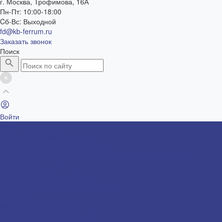
г. Москва, Трофимова, 16А
Пн-Пт: 10:00-18:00
Cб-Вс: Выходной
fd@kb-ferrum.ru
Заказать звонок
Поиск
Войти
Металлоконструкции
Cтеклянные лифтовые шахты
Бассейны из нержавеющей стали
Стартовые тумбы для бассейна
Лестница для бассейна из
нержавейки
Буквы из нержавеющей стали
Декоративные металлоконструкции
Заборы
Металлические заборы
Корзины для кондиционеров